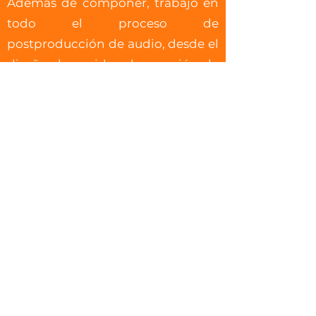
Además de componer, trabajo en
todo el proceso de
postproducción de audio, desde el
diseño de sonido y la creación de
diálogos hasta la mezcla final y la
entrega. Esto me permite abordar
cada proyecto de forma integral y
garantizar la coherencia desde la
intención creativa hasta la entrega
técnica para plataformas de
televisión, cine y streaming.
Valoro la colaboración estrecha y
la comunicación clara, ayudando a
directores, productores y equipos
creativos a dar forma a un sonido y
una música que se sientan