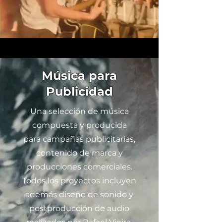
Música para
Publicidad
Una selección de música
compuesta y producida
para campañas publicitarias,
contenido de marca y
producciones comerciales.
Todos los proyectos incluyen
además diseño de sonido y
postproducción de audio