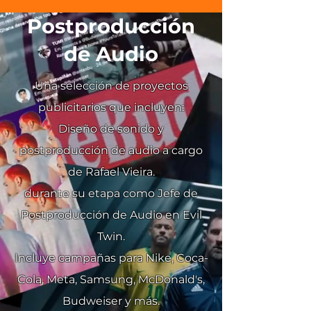
Postproducción
de Audio
Una selección de proyectos
publicitarios que incluyen:
Diseño de sonido y
postproducción de audio a cargo
de Rafael Vieira.
durante su etapa como Jefe de
Postproducción de Audio en Evil
Twin.
Incluye campañas para Nike, Coca-
Cola, Meta, Samsung, McDonald's,
Budweiser y más.