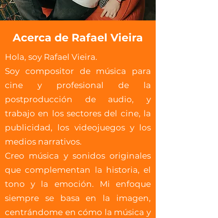
Acerca de Rafael Vieira
Hola, soy Rafael Vieira.
Soy compositor de música para
cine y profesional de la
postproducción de audio, y
trabajo en los sectores del cine, la
publicidad, los videojuegos y los
medios narrativos.
Creo música y sonidos originales
que complementan la historia, el
tono y la emoción. Mi enfoque
siempre se basa en la imagen,
centrándome en cómo la música y